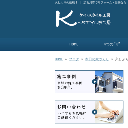
久しぶりの投稿
| 加古川市でリフォーム・新築なら
HOME
4つの“K”
HOME
»
ブログ
»
本日の家づくり
» 久しぶ