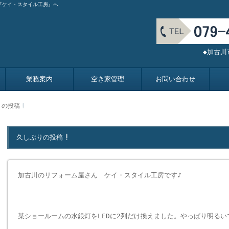
『ケイ・スタイル工房』へ
◆加古
業務案内
空き家管理
お問い合わせ
りの投稿
久しぶりの投稿
加古川のリフォーム屋さん ケイ・スタイル工房です♪
某ショールームの水銀灯をLEDに2列だけ換えました。やっぱり明るい