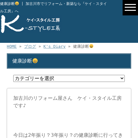
健康診断
| 加古川市でリフォーム・新築なら『ケイ・スタイ
ル工房』へ
HOME
»
ブログ
»
K's Diary
» 健康診断
健康診断
加古川のリフォーム屋さん ケイ・スタイル工房
です♪
今日は2年振り？3年振り？の健康診断に行ってき