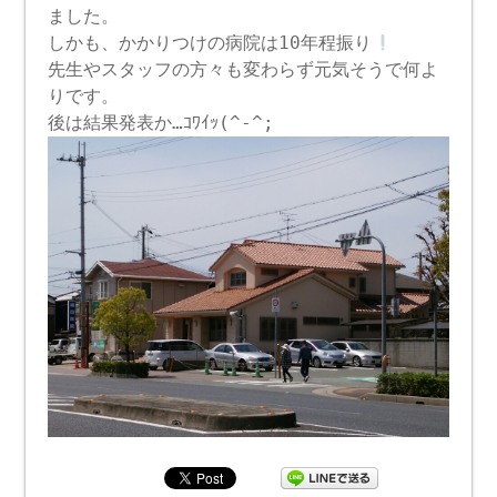
ました。
しかも、かかりつけの病院は10年程振り
先生やスタッフの方々も変わらず元気そうで何よ
りです。
後は結果発表か…ｺﾜｲｯ(^-^;